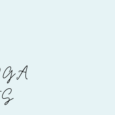
OGA
ES